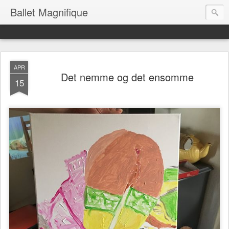
Ballet Magnifique
APR
Det nemme og det ensomme
15