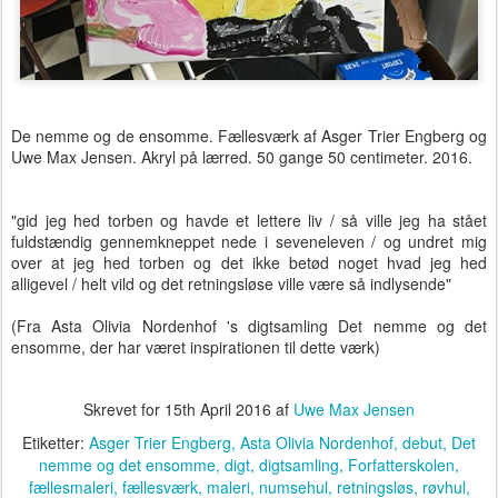
De nemme og de ensomme. Fællesværk af Asger Trier Engberg og
Uwe Max Jensen. Akryl på lærred. 50 gange 50 centimeter. 2016.
"gid jeg hed torben og havde et lettere liv / så ville jeg ha stået
fuldstændig gennemkneppet nede i seveneleven / og undret mig
over at jeg hed torben og det ikke betød noget hvad jeg hed
alligevel / helt vild og det retningsløse ville være så indlysende"
(Fra Asta Olivia Nordenhof 's digtsamling Det nemme og det
ensomme, der har været inspirationen til dette værk)
”det nemme og det ensomme”, s. 19.
Skrevet for
15th April 2016
af
Uwe Max Jensen
Etiketter:
Asger Trier Engberg
Asta Olivia Nordenhof
debut
Det
nemme og det ensomme
digt
digtsamling
Forfatterskolen
fællesmaleri
fællesværk
maleri
numsehul
retningsløs
røvhul